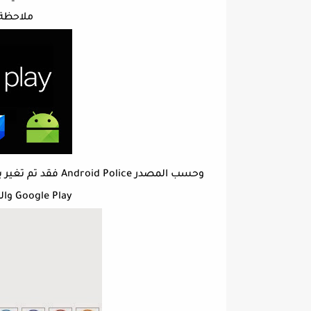
ملاحظة 
وحسب المصدر olice
Google Play والويدجت بالكاد ان يمكن ملاحظتها.