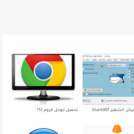
كوديك القرش الشهير Shark007
تحميل جوجل كروم 112