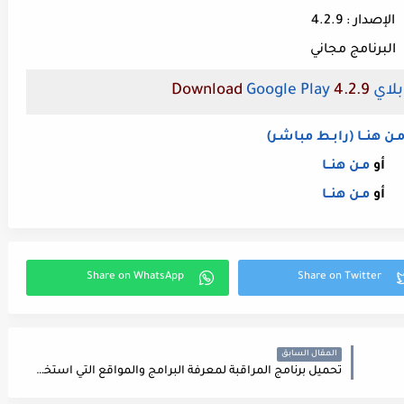
الإصدار : 4.2.9
البرنامج مجاني
لاي
4.2.9 Download
Google Play
ـن هنــا (رابـط مباشـر)
أو
مـن هنــا
أو
مـن هنــا
المقال السابق
تحميل برنامج المراقبة لمعرفة البرامج والمواقع التي استخدمها الأخرين download System Surveillance