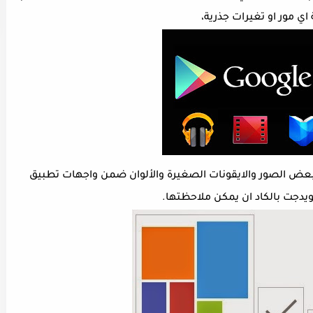
اي مور او تغيرات جذرية،
Android P فقد تم تغير بعض الصور والايقونات الصغيرة والألوان ضمن واجهات تطبيق