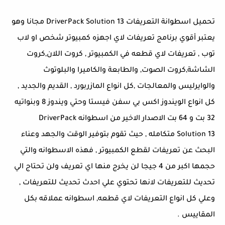
تحميل اسطوانة التعريفات DriverPack Solution 13 مجانا وهو
يعتبر أقوي برنامج تعريفات لاي اجهزه كمبيوتر شخص او لاب
توب , تعريفات لاي قطعه في الكمبيوتر , كروت اللان,كروت
الشاشة,كروت الصوت, والطابعة والكاميرا والبلوتوث
والوايرليس والمعالجات ,كل انواع المازربورد , القديم والجديد ,
كل انواع الويندوز اكس بي سفن فيستا وحتي ويندوز 8 وبنواتيه
32 بت و 64 بت الاصدار الاخير من اسطوانه DriverPack
Solution 13 متكامله , حيث تقوم بتوفير الوقت والجهد وعناء
البحث عن تعريفات لقطع الكمبيوتر , فهذه الاسطوانه والتي
حجمها اكبر من 4 جيجا لن يخرج منها اي تعريف ولن تحتاج الي
تحديث للتعريفات لانها تحتوي علي احدث تحديث للتعريفات ,
وعلي كل انواع التعريفات لاي قطعه, اسطوانه عملاقه بكل
المقاييس .