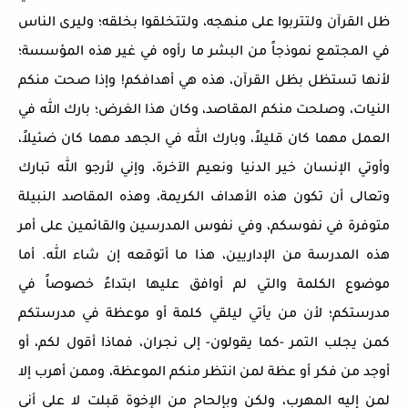
ظل القرآن ولتتربوا على منهجه، ولتتخلقوا بخلقه؛ وليرى الناس
في المجتمع نموذجاً من البشر ما رأوه في غير هذه المؤسسة؛
لأنها تستظل بظل القرآن، هذه هي أهدافكم! وإذا صحت منكم
النيات، وصلحت منكم المقاصد، وكان هذا الغرض؛ بارك الله في
العمل مهما كان قليلاً، وبارك الله في الجهد مهما كان ضئيلاً،
وأوتي الإنسان خير الدنيا ونعيم الآخرة، وإني لأرجو الله تبارك
وتعالى أن تكون هذه الأهداف الكريمة، وهذه المقاصد النبيلة
متوفرة في نفوسكم، وفي نفوس المدرسين والقائمين على أمر
هذه المدرسة من الإداريين، هذا ما أتوقعه إن شاء الله. أما
موضوع الكلمة والتي لم أوافق عليها ابتداءً خصوصاً في
مدرستكم؛ لأن من يأتي ليلقي كلمة أو موعظة في مدرستكم
كمن يجلب التمر -كما يقولون- إلى نجران، فماذا أقول لكم، أو
أوجد من فكر أو عظة لمن انتظر منكم الموعظة، وممن أهرب إلا
لمن إليه المهرب، ولكن وبإلحاح من الإخوة قبلت لا على أني