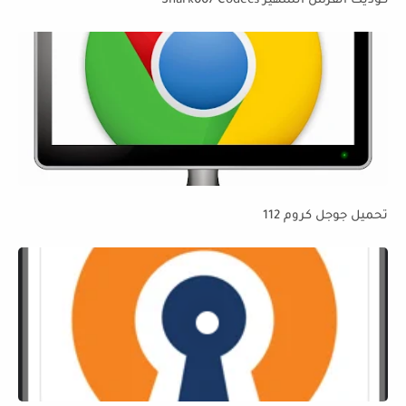
كوديك القرش الشهير Shark007 Codecs
تحميل جوجل كروم 112