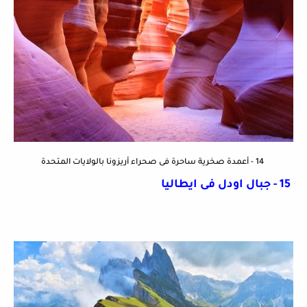
14 - أعمدة صخرية ساحرة فى صحراء أريزونا بالولايات المتحدة
15 - جبال اودل فى ايطاليا