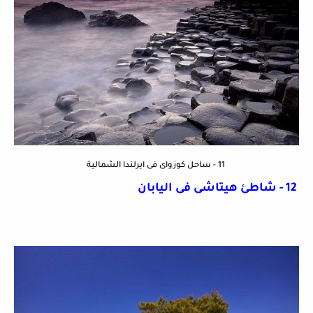
11 - ساحل كوزواى فى ايرلندا الشمالية
12 - شاطئ هيتاشى فى اليابان