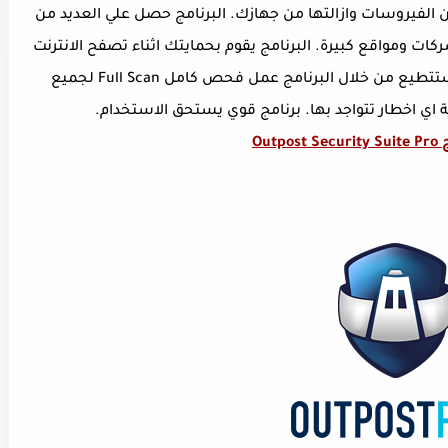
Outpost Security S للحماية من الفيروسات وازالتها من جهازك. البرنامج حصل علي العديد من
ات ومواقع كبيرة. البرنامج يقوم بحمايتك اثناء تصفح الانترنت
ويحميك من مخاطر الاختراق والتجسس. تستتطيع من خلال البرنامج عمل فحص كامل Full Scan لجميع
ة اي اخطار تتواجد بها. برنامج قوي يستحق الاستخدام.
Outp