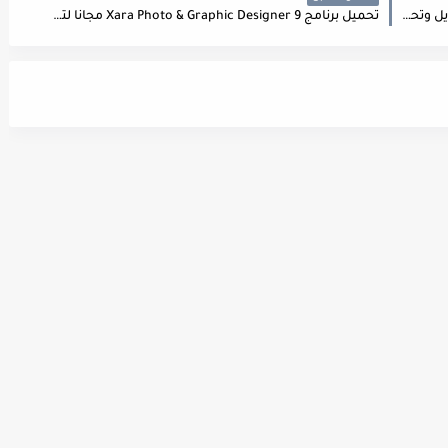
تحميل برنامج Ashampoo Music Studio 4 مجانا لتعديل وتحرير الصوتيات.
تحميل برنامج Xara Photo & Graphic Designer 9 مجانا لتصميم وتعديل الصور.