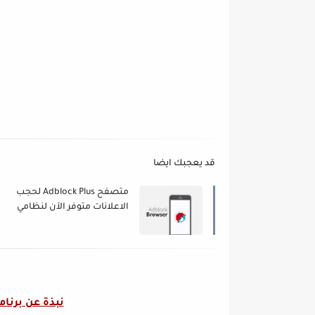
قد يعجبك ايضا
متصفح Adblock Plus لحجب
الاعلانات متوفر الآن لنظامي
Android و iOS
نبذة عن برنامج t Security Suite Pro