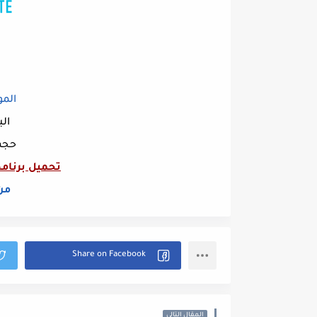
المو
الب
حجم ال
تحميل برنامج st Security Suite Pro
من
المقال التالي