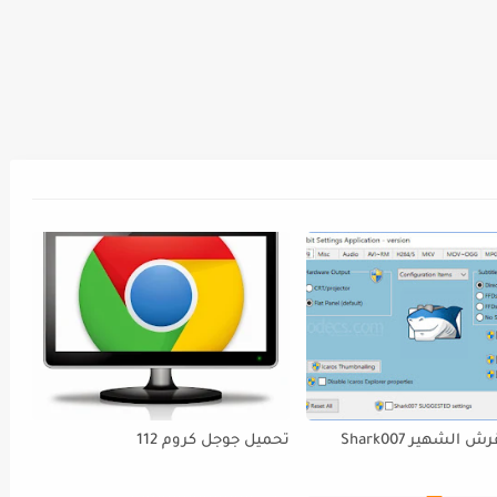
كوديك القرش الشهير Shark007
تحميل جوجل كروم 112