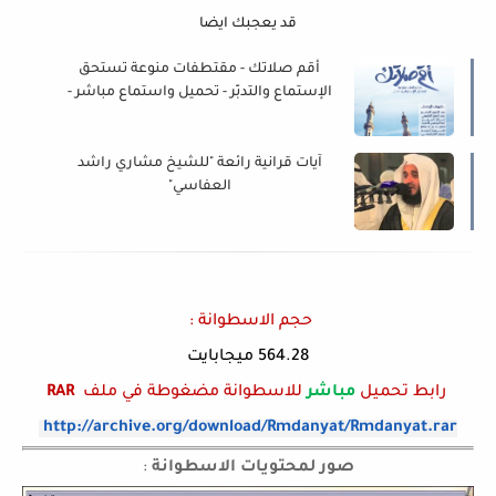
قد يعجبك ايضا
أقم صلاتك - مقتطفات منوعة تستحق
الإستماع والتدبّر - تحميل واستماع مباشر -
MP3
آيات قرانية رائعة "للشيخ مشاري راشد
العفاسي"
حجم الاسطوانة :
564.28 ميجابايت
رابط تحميل
مباشر
للاسطوانة
مضغوطة في ملف
RAR
http://archive.org/download/Rmdanyat/Rmdanyat.rar
صور لمحتويات الاسطوانة
: