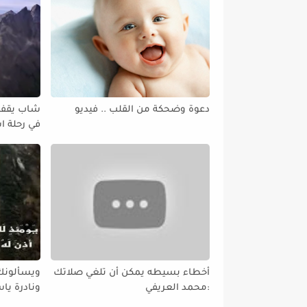
دعوة وضحكة من القلب .. فيديو
شاب يقفز 
في رحلة استم
أخطاء بسيطه يمكن أن تلغي صلاتك
ويسألونك 
:محمد العريفي
ونادرة يا