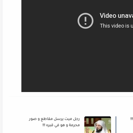
!
رجل ميت يرسل مقاطع و صور
محرمة و هو في قبره !!!