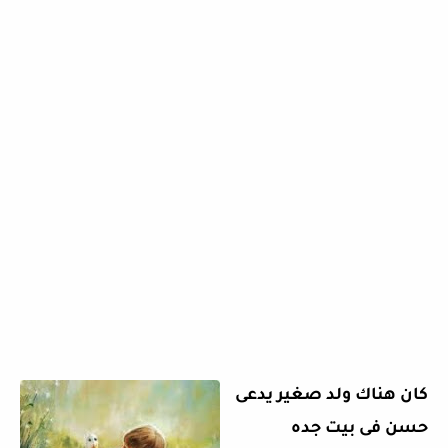
كان هناك ولد صغير يدعى
حسن فى بيت جده