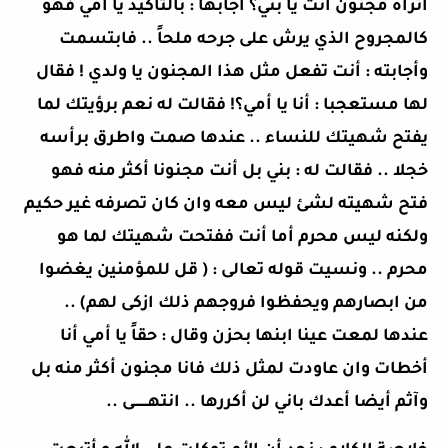
أتراه مجنون أنت يا بني؟ أجابها : بالتأكيد يا أمي فهو
كالمجروح الذي يرش على جرحه ملحاً .. فابتسمت
وأجابته : أنت تفعل مثل هذا المجنون يا ولدي ! فقال
لها مستعجبا : أنا يا أمي؟! فقالت له نعم برؤيتك لما
يفتح شهيتك للنساء .. عندها صمت واطرق برأسه
خجلا .. فقالت له : بني بل أنت مجنونا أكثر منه فهو
فتح شهيته لشئ ليس معه وان كان تصرفه غير حكيم
ولكنه ليس محرم أما أنت ففتحت شهيتك لما هو
محرم .. ونسيت قوله تعالى : ( قل للمؤمنين يغضوا
من ابصارهم ويحفظوا فروجهم ذلك ازكى لهم) ..
عندها لمعت عينا ابنها بحزن وقال : حقاً يا أمي أنا
أخطات وان عاودت لمثل ذلك فانا مجنون أكثر منه بل
وآثم أيضا أعدك باني لن أكررها .. انتهـــــــى ..