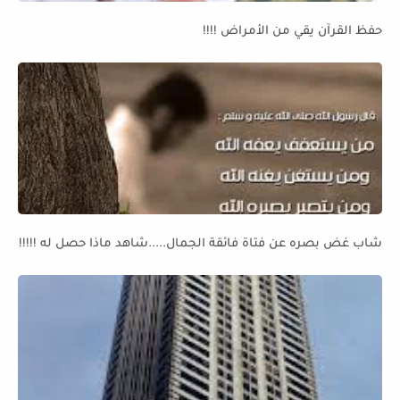
حفظ القرآن يقي من الأمراض !!!!
شاب غض بصره عن فتاة فائقة الجمال.....شاهد ماذا حصل له !!!!!