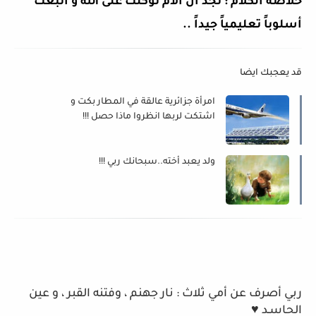
خلاصة الكلام : نجد أن الأم
توكلت على الله و
أتبعت
أسلوباً تعليمياً جيداً ..
قد يعجبك ايضا
امرأة جزائرية عالقة في المطار بكت و
اشتكت لربها انظروا ماذا حصل !!!
ولد يعبد أخته..سبحانك ربي !!!
ربي أصرف عن أمي ثلاث : نار جهنم ، وفتنه القبر ، و عين
الحاسـد ♥