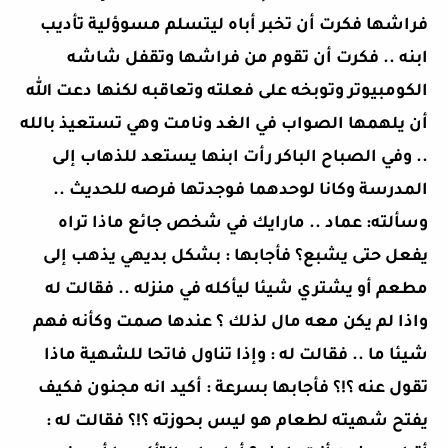
فراشها فكرت أن تخبر أباه ليتسلم مسوؤلية تأديب
ابنه .. فكرت أن تقوم من فراشها وتقفل شاشه
الكومبيوتر وتوبخه على فعلته وتعاقبه لكنها دعت الله
أن يلهمها الصواب في الغد ونامت وهي تستعيذ بالله
.. وفي الصباح الباكر رأت ابنها يستعد للذهاب إلى
المدرسة وكانا لوحدهما فوجدتها فرصه للحديث ..
وسألته: عماد .. مارايك في شخص جائع ماذا تراه
يفعل حتى يشبع؟ فأجابها : بشكل بديهي يذهب إلى
مطعم أو يشتري شيئا ليأكله في منزله .. فقالت له
واذا لم يكن معه مال لذلك ؟ عندها صمت وكأنه فهم
شيئا ما .. فقالت له : وإذا تناول فاتحا للشهية ماذا
تقول عنه ؟!؟ فأجابها بسرعة : أكيد انه مجنون فكيف
يفتح شهيته لطعام هو ليس بحوزته ؟!؟ فقالت له :