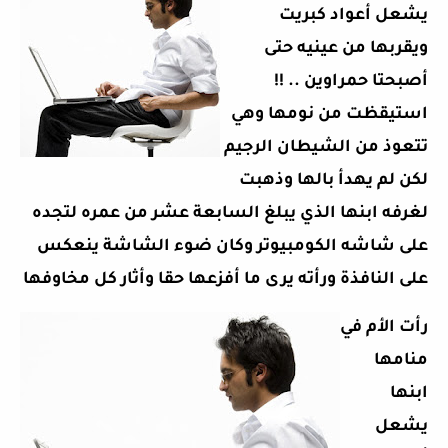
يشعل أعواد كبريت
ويقربها من عينيه حتى
أصبحتا حمراوين .. !!
استيقظت من نومها وهي
تتعوذ من الشيطان الرجيم
لكن لم يهدأ بالها وذهبت
لغرفه ابنها الذي يبلغ السابعة عشر من عمره لتجده
على شاشه الكومبيوتر وكان ضوء الشاشة ينعكس
على النافذة ورأته يرى ما أفزعها حقا وأثار كل مخاوفها
رأت الأم في
منامها
ابنها
يشعل