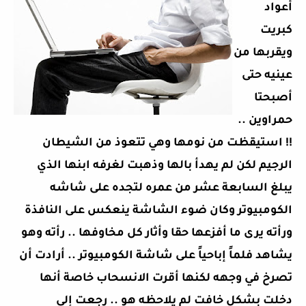
أعواد
كبريت
ويقربها من
عينيه حتى
أصبحتا
حمراوين ..
!! استيقظت من نومها وهي تتعوذ من الشيطان
الرجيم لكن لم يهدأ بالها وذهبت لغرفه ابنها الذي
يبلغ السابعة عشر من عمره لتجده على شاشه
الكومبيوتر وكان ضوء الشاشة ينعكس على النافذة
ورأته يرى ما أفزعها حقا وأثار كل مخاوفها .. رأته وهو
يشاهد فلماً إباحياً على شاشة الكومبيوتر .. أرادت أن
تصرخ في وجهه لكنها أقرت الانسحاب خاصة أنها
دخلت بشكل خافت لم يلاحظه هو .. رجعت إلى